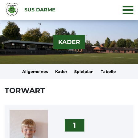
SUS DARME
KADER
Allgemeines
Kader
Spielplan
Tabelle
TORWART
1