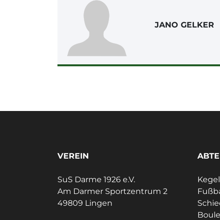
JANO GELKER
VEREIN
ABTE
SuS Darme 1926 e.V.
Kege
Am Darmer Sportzentrum 2
Fußba
49809 Lingen
Schie
Boul