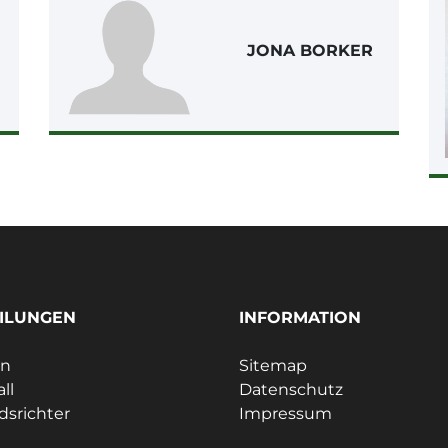
JONA BORKER
ILUNGEN
INFORMATION
ln
Sitemap
ll
Datenschutz
dsrichter
Impressum
e