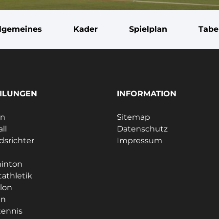
llgemeines
Kader
Spielplan
Tabe
ILUNGEN
INFORMATION
ln
Sitemap
ll
Datenschutz
dsrichter
Impressum
e
inton
tathletik
hlon
en
tennis