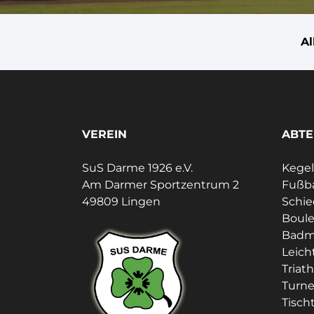
A
VEREIN
ABTE
SuS Darme 1926 e.V.
Kege
Am Darmer Sportzentrum 2
Fußba
49809 Lingen
Schie
Boul
Badm
Leich
Triat
Turn
Tisch