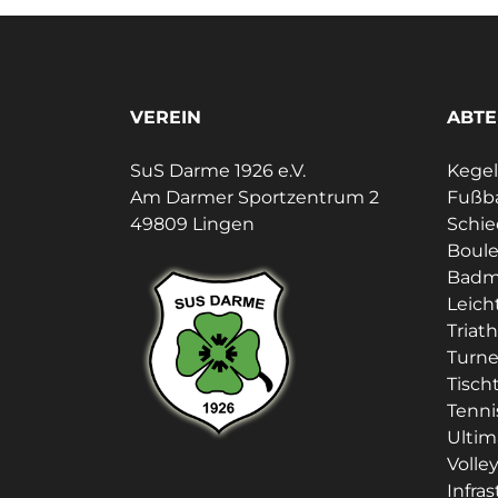
VEREIN
ABTE
SuS Darme 1926 e.V.
Kege
Am Darmer Sportzentrum 2
Fußba
49809 Lingen
Schie
Boul
Badm
Leich
Triat
Turn
Tisch
Tenni
Ultim
Volley
Infra