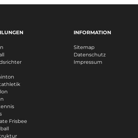
ILUNGEN
INFORMATION
ln
Sitemap
ll
Datenschutz
dsrichter
Impressum
e
inton
tathletik
hlon
en
tennis
s
ate Frisbee
ball
struktur