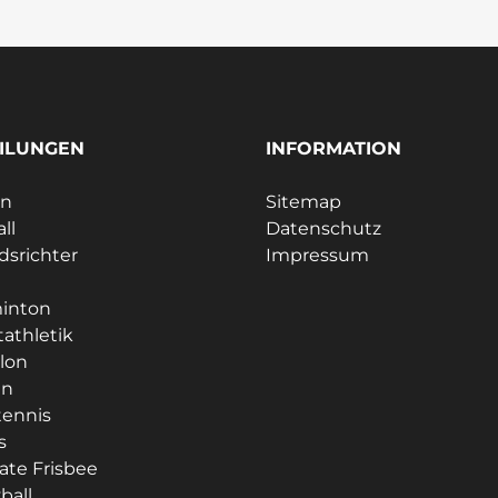
ILUNGEN
INFORMATION
ln
Sitemap
ll
Datenschutz
dsrichter
Impressum
e
inton
tathletik
hlon
en
tennis
s
ate Frisbee
ball