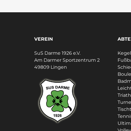
VEREIN
ABTE
SuS Darme 1926 e.V.
Kege
Am Darmer Sportzentrum 2
Fußba
49809 Lingen
Schie
Boul
Badm
Leich
Triat
Turn
Tisch
Tenni
Ultim
Volley