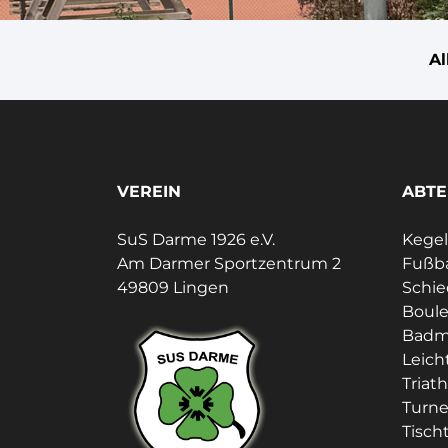
A
VEREIN
ABTE
SuS Darme 1926 e.V.
Kege
Am Darmer Sportzentrum 2
Fußba
49809 Lingen
Schie
Boul
Badm
Leich
Triat
Turn
Tisch