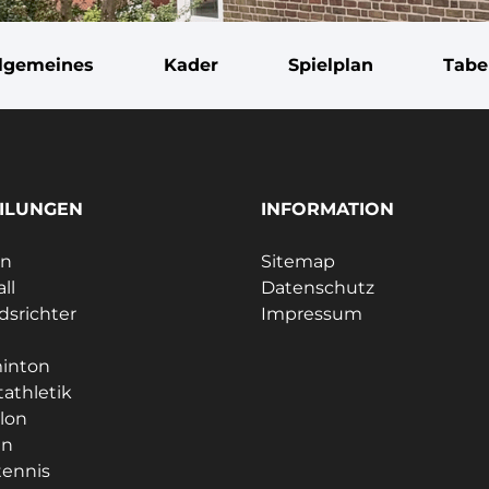
llgemeines
Kader
Spielplan
Tabe
ILUNGEN
INFORMATION
ln
Sitemap
ll
Datenschutz
dsrichter
Impressum
e
inton
tathletik
hlon
en
tennis